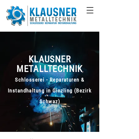
KLAUSNER
METALLTECHNIK
Schlosserei - Reparaturen &
Instandhaltung in Ginzling (Bezirk
Schwaz)